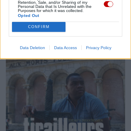
Retention, Sale, and/or Sharing of my
25,00
€
Personal Data that Is Unrelated with the
Purposes for which it was collected.
Ajouter au panier
Opted Out
CONFIRM
Data Deletion
Data Access
Privacy Policy