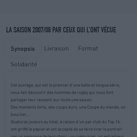
LA SAISON 2007/08 PAR CEUX QUI L’ONT VÉCUE
Livraison
Format
Synopsis
Solidarité
Cet ouvrage, qui est le premier d’une belle et longue série,
nous fait découvrir des hommes de rugby qui nous font
partager leur ressenti sur toute une saison.
Des moments forts, des coups durs, une Coupe du monde, un
bouclier,…
Quatorze joueurs au total, à raison d’un par club du Top 14,
ont griffé le papier et ont accepté de se faire tirer le portrait
par un personne de leur choix : un coéquipier, un entraîneur,