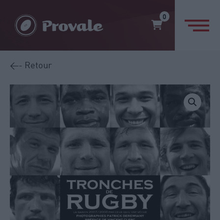
0
<- Retour