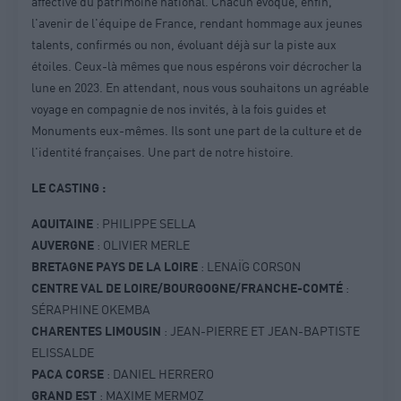
affective du patrimoine national. Chacun évoque, enfin,
l'avenir de l'équipe de France, rendant hommage aux jeunes
talents, confirmés ou non, évoluant déjà sur la piste aux
étoiles. Ceux-là mêmes que nous espérons voir décrocher la
lune en 2023. En attendant, nous vous souhaitons un agréable
voyage en compagnie de nos invités, à la fois guides et
Monuments eux-mêmes. Ils sont une part de la culture et de
l'identité françaises. Une part de notre histoire.
LE CASTING :
AQUITAINE
: PHILIPPE SELLA
AUVERGNE
: OLIVIER MERLE
BRETAGNE PAYS DE LA LOIRE
: LENAÏG CORSON
CENTRE VAL DE LOIRE/BOURGOGNE/FRANCHE-COMTÉ
:
SÉRAPHINE OKEMBA
CHARENTES LIMOUSIN
: JEAN-PIERRE ET JEAN-BAPTISTE
ELISSALDE
PACA CORSE
: DANIEL HERRERO
GRAND EST
: MAXIME MERMOZ