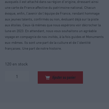
auxquels il est attaché dans sa région d'origine, dressant ainsi
une carte de France affective du patrimoine national. Chacun
évoque, enfin, l'avenir de l'équipe de France, rendant hommage
aux jeunes talents, confirmés ou non, évoluant déjà sur la piste
aux étoiles. Ceux-là mêmes que nous espérons voir décrocher la
lune en 2023. En attendant, nous vous souhaitons un agréable
voyage en compagnie de nos invités, à la fois guides et Monuments
eux-mêmes. Ils sont une part de la culture et de l'identité
françaises. Une part de notre histoire.
120 en stock
quantité
Ajouter au panier
de
MONUMENTS
-
Livre
2