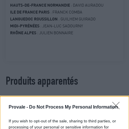
HAUTS-DE-FRANCE NORMANDIE
: DAVID AURADOU
ILE DE FRANCE PARIS
: FRANCK COMBA
LANGUEDOC ROUSSILLON
: GUILHEM GUIRADO
MIDI-PYRÉNÉES
: JEAN-LUC SADOURNY
RHÔNE ALPES
: JULIEN BONNAIRE
Produits apparentés
Provale -
Do Not Process My Personal Information
If you wish to opt-out of the sale, sharing to third parties, or
processing of your personal or sensitive information for