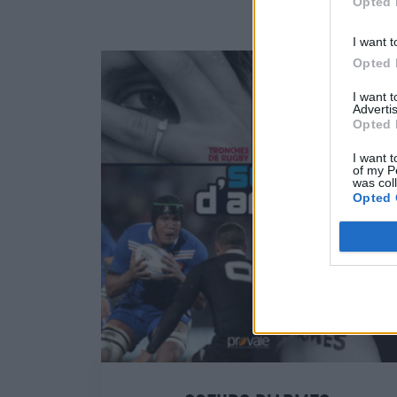
Opted 
I want t
Opted 
I want 
Advertis
Opted 
I want t
of my P
was col
Opted 