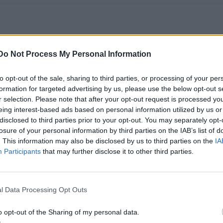
p 14, cet ouvrage met les femmes à l’honneur. Chaque r
Do Not Process My Personal Information
on du rugby, nous prend par la main pour nous faire déco
 à son cœur (une épouse, une mère, une sœur, …) qui lui 
to opt-out of the sale, sharing to third parties, or processing of your per
formation for targeted advertising by us, please use the below opt-out s
!
r selection. Please note that after your opt-out request is processed y
eing interest-based ads based on personal information utilized by us or
disclosed to third parties prior to your opt-out. You may separately opt-
losure of your personal information by third parties on the IAB’s list of
. This information may also be disclosed by us to third parties on the
IA
Participants
that may further disclose it to other third parties.
l Data Processing Opt Outs
o opt-out of the Sharing of my personal data.