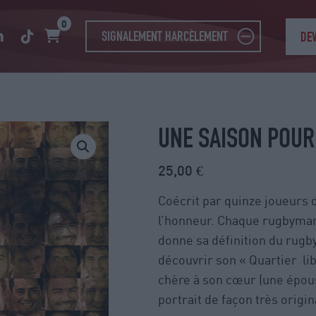
0
SIGNALEMENT HARCÈLEMENT
DE
UNE SAISON POUR
25,00
€
Coécrit par quinze joueurs 
l’honneur. Chaque rugbyman
donne sa définition du rugb
découvrir son « Quartier li
chère à son cœur (une épous
portrait de façon très origin